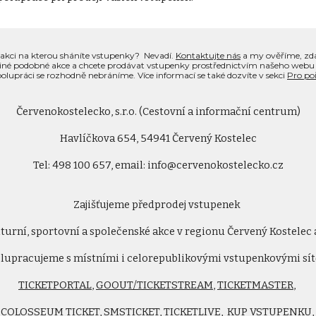
u akci na kterou sháníte vstupenky? Nevadí.
Kontaktujte nás
a my ověříme, zda
či jiné podobné akce a chcete prodávat vstupenky prostřednictvím našeho webu
olupráci se rozhodně nebráníme. Více informací se také dozvíte v sekci
Pro poř
Červenokostelecko, s.r.o. (Cestovní a informační centrum)
Havlíčkova 654, 54941 Červený Kostelec
Tel: 498 100 657, email: info@cervenokostelecko.cz
Zajišťujeme předprodej vstupenek
turní, sportovní a společenské akce v regionu Červený Kostelec 
lupracujeme s místními i celorepublikovými vstupenkovými sí
TICKETPORTAL
,
GOOUT/TICKETSTREAM
,
TICKETMASTER
,
COLOSSEUM TICKET
,
SMSTICKET
,
TICKETLIVE
,
KUP VSTUPENKU
,