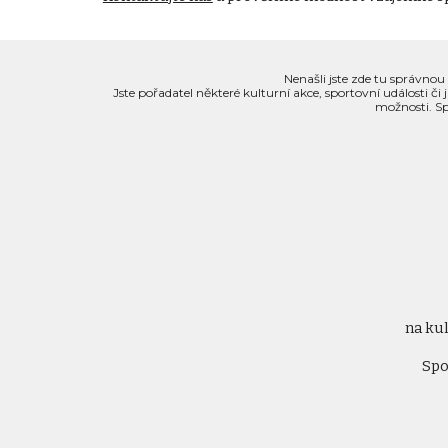
Nenašli jste zde tu správno
Jste pořadatel některé kulturní akce, sportovní události 
možnosti. Sp
na kul
Spo