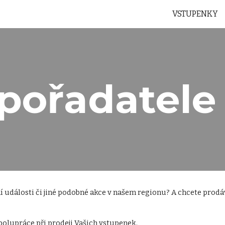
VSTUPENKY
ip to main content
Skip to navigat
pořadatele
í události či jiné podobné akce v našem regionu? A chcete prod
olupráce při prodeji Vašich vstupenek. 