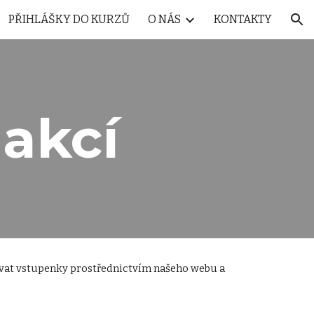
PŘIHLÁŠKY DO KURZŮ
O NÁS
KONTAKTY
ion
 akcí
ávat vstupenky prostřednictvím našeho webu a 