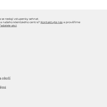
 se nedají vstupenky sehnat.
 a našeho klientského centra?
Kontaktujte nás
a prověříme
adatele akcí
.
a okolí
těmi