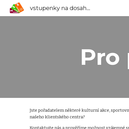
vstupenky na dosah...
Sk
Pro 
Jste pořadatelem některé kulturní akce, sportovn
našeho klientského centra?
Kontaktujte nás
 a prověříme možnost vzájemné sp